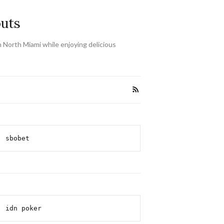
outs
 North Miami while enjoying delicious
sbobet
idn poker